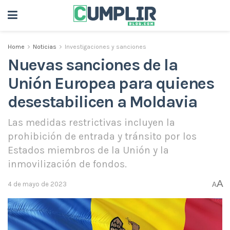
Home
Noticias
Investigaciones y sanciones
Nuevas sanciones de la
Unión Europea para quienes
desestabilicen a Moldavia
Las medidas restrictivas incluyen la
prohibición de entrada y tránsito por los
Estados miembros de la Unión y la
inmovilización de fondos.
A
4 de mayo de 2023
A