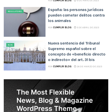
POR
CUMPLIR BLOG
9 DE MAYO DE 2023
España: las personas jurídicas
REGULATORIO
pueden cometer delitos contra
los animales
POR
CUMPLIR BLOG
5 DE ABRIL DE 2023
Nueva sentencia del Tribunal
BLOG
Supremo español sobre el
concepto de «beneficio directo
o indirecto» del art. 31 bis
POR
CUMPLIR BLOG
26 DE MARZO DE 2023