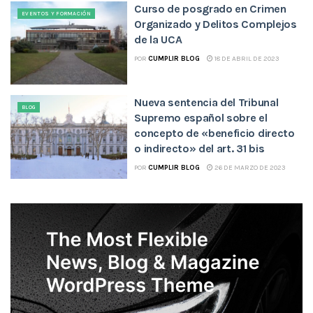
Curso de posgrado en Crimen
EVENTOS Y FORMACIÓN
Organizado y Delitos Complejos
de la UCA
POR
CUMPLIR BLOG
18 DE ABRIL DE 2023
Nueva sentencia del Tribunal
BLOG
Supremo español sobre el
concepto de «beneficio directo
o indirecto» del art. 31 bis
POR
CUMPLIR BLOG
26 DE MARZO DE 2023